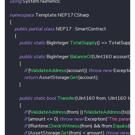
using
System
.
Numerics
;
namespace
Template
.
NEP17
.
CSharp
{
public
partial
class
NEP17
:
SmartContract
{
public
static
BigInteger
TotalSupply
(
)
=>
 TotalSuppl
public
static
BigInteger
BalanceOf
(
UInt160
 account
)
{
if
(
!
ValidateAddress
(
account
)
)
throw
new
Exception
return
 AssetStorage
.
Get
(
account
)
;
}
public
static
bool
Transfer
(
UInt160
 from
,
UInt160
 to
,
{
if
(
!
ValidateAddress
(
from
)
||
!
ValidateAddress
(
to
)
)
t
if
(
amount 
<=
0
)
throw
new
Exception
(
"The parame
if
(
!
Runtime
.
CheckWitness
(
from
)
&&
!
from
.
Equals
(
Ex
if
(
AssetStorage
.
Get
(
from
)
<
 amount
)
throw
new
E