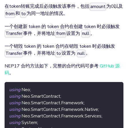
在token转账完成后必须触发该事件，包括
为0以及
amount
和
为同一地址的情况。
from
to
一个创建新 token 的 token 合约在创建 token 时必须触发
事件，并将地址
设置为
。
Transfer
from
null
一个销毁 token 的 token 合约在销毁 token 时必须触发
事件，并将地址
设置为
。
Transfer
to
null
NEP17 合约方法如下，完整的合约代码可参考
GitHub 源
码
。
using
Neo
;
using
Neo
.
SmartContract
;
using
Neo
.
SmartContract
.
Framework
;
using
Neo
.
SmartContract
.
Framework
.
Native
;
using
Neo
.
SmartContract
.
Framework
.
Services
;
using
System
;