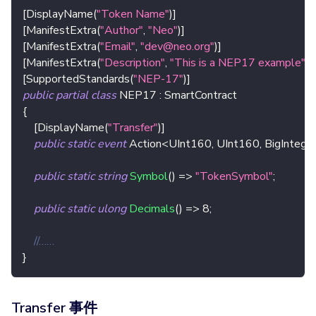
[
DisplayName
(
"Token Name"
)
]
[
ManifestExtra
(
"Author"
,
"Neo"
)
]
[
ManifestExtra
(
"Email"
,
"dev@neo.org"
)
]
[
ManifestExtra
(
"Description"
,
"This is a NEP17 example"
)
]
[
SupportedStandards
(
"NEP-17"
)
]
public
partial
class
NEP17
:
SmartContract
{
[
DisplayName
(
"Transfer"
)
]
public
static
event
Action
<
UInt160
,
 UInt160
,
 BigIntege
public
static
string
Symbol
(
)
=>
"TokenSymbol"
;
public
static
ulong
Decimals
(
)
=>
8
;
//……
}
Transfer 事件