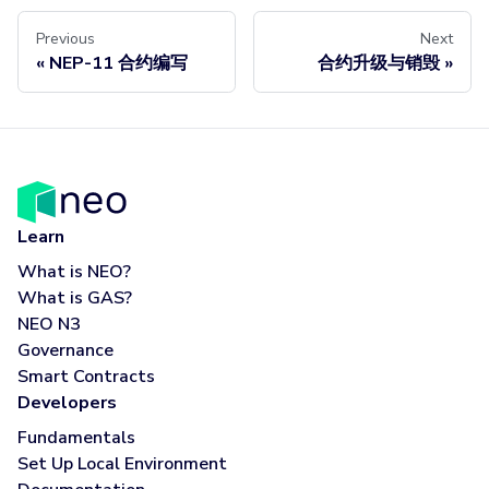
Previous
Next
«
NEP-11 合约编写
合约升级与销毁
»
Learn
What is NEO?
What is GAS?
NEO N3
Governance
Smart Contracts
Developers
Fundamentals
Set Up Local Environment