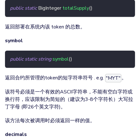
public
static
BigInteger
totalSupply
(
)
返回部署在系统内该 token 的总数。
symbol
public
static
string
symbol
(
)
返回合约所管理的token的短字符串符号 . e.g.
。
"MYT"
该符号必须是一个有效的ASCII字符串，不能有空白字符或
换行符，应该限制为简短的（建议为3-8个字符长）大写拉
丁字母 (即26个英文字符)。
该方法每次被调用时必须返回一样的值。
decimals