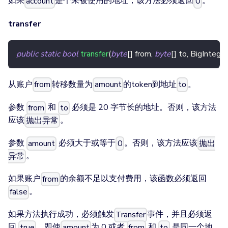
如果
是个未被使用的地址，该方法必须返回
。
account
0
transfer
public
static
bool
transfer
(
byte
[
]
 from
,
byte
[
]
 to
,
BigInteger
从账户
转移数量为
的token到地址
。
from
amount
to
参数
和
必须是 20 字节长的地址。否则，该方法
from
to
应该
。
抛出异常
参数
必须大于或等于
。否则，该方法应该
amount
0
抛出
。
异常
如果账户
的余额不足以支付费用，该函数必须返回
from
。
false
如果方法执行成功，必须触发
事件，并且必须返
Transfer
回
，即使
为 0 或者
和
是同一个地
true
amount
from
to