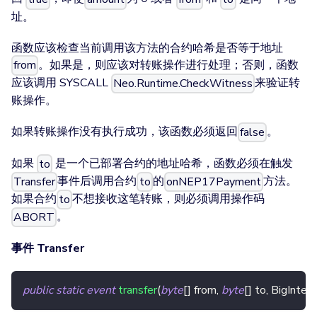
址。
函数应该检查当前调用该方法的合约哈希是否等于地址
。如果是，则应该对转账操作进行处理；否则，函数
from
应该调用 SYSCALL
来验证转
Neo.Runtime.CheckWitness
账操作。
如果转账操作没有执行成功，该函数必须返回
。
false
如果
是一个已部署合约的地址哈希，函数必须在触发
to
事件后调用合约
的
方法。
Transfer
to
onNEP17Payment
如果合约
不想接收这笔转账，则必须调用操作码
to
。
ABORT
事件 Transfer
public
static
event
transfer
(
byte
[
]
 from
,
byte
[
]
 to
,
BigInteg