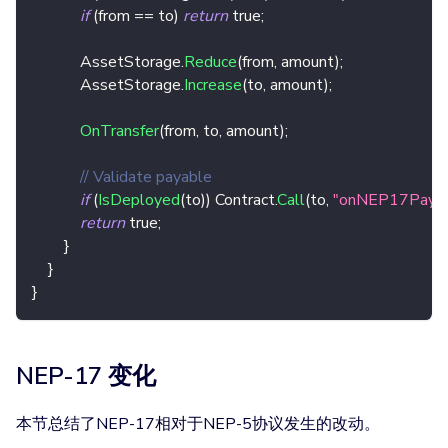
if
(
from 
==
 to
)
return
true
;
            AssetStorage
.
Reduce
(
from
,
 amount
)
;
            AssetStorage
.
Increase
(
to
,
 amount
)
;
OnTransfer
(
from
,
 to
,
 amount
)
;
// Validate payable
if
(
IsDeployed
(
to
)
)
 Contract
.
Call
(
to
,
"onNEP17Paym
return
true
;
}
}
}
NEP-17 变化
本节总结了NEP-17相对于NEP-5协议发生的改动。